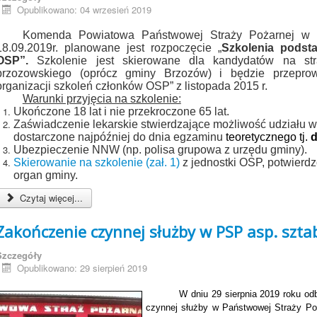
Opublikowano: 04 wrzesień 2019
Komenda Powiatowa Państwowej Straży Pożarnej w B
18.09.2019r. planowane jest rozpoczęcie „
Szkolenia podst
OSP”.
Szkolenie jest skierowane dla kandydatów na st
brzozowskiego (oprócz gminy Brzozów) i będzie przepr
organizacji szkoleń członków OSP” z listopada 2015 r.
Warunki przyjęcia na szkolenie:
Ukończone 18 lat i nie przekroczone 65 lat.
Zaświadczenie lekarskie stwierdzające możliwość udziału w
dostarczone najpóźniej do dnia egzaminu
teoretycznego tj.
d
Ubezpieczenie NNW (np. polisa grupowa z urzędu gminy).
Skierowanie na szkolenie (zał. 1)
z jednostki OSP, potwierd
organ gminy.
Czytaj więcej...
Zakończenie czynnej służby w PSP asp. szta
Szczegóły
Opublikowano: 29 sierpień 2019
W dniu 29 sierpnia 2019 roku od
czynnej służby w Państwowej Straży P