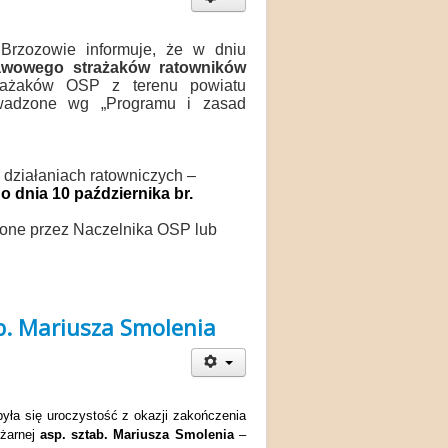
rzozowie informuje, że w dniu
awowego strażaków ratowników
rażaków OSP z terenu powiatu
owadzone wg „Programu i zasad
 działaniach ratowniczych –
o dnia 10 października br.
zone przez Naczelnika OSP lub
b. Mariusza Smolenia
była się uroczystość z okazji zakończenia
ożarnej
asp. sztab. Mariusza Smolenia
–