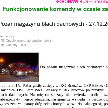
KORONAWIRUS - informa
Funkcjonowanie komendy w czasie z
Pożar magazynu blach dachowych - 27.12.2
Szczegóły
Opublikowano: 29 grudzień 2014
Odsłony: 5331
Do pożaru magazynu blach dachowych w
grudnia 2014r. Pożar gasiły zastępy z JRG Brzozów, OSP Blizne, 
Zmiennica, OSP Stara Wieś. Strażacy z JRG Brzozów po przybyciu n
blach dachowych. Na miejscu strażacy nie stwierdzili osób po
zabezpieczyły miejsce zdarzenia, następnie ze względu na bardzo 
wyposażeni w aparaty dróg oddechowych weszli do palącego się pomi