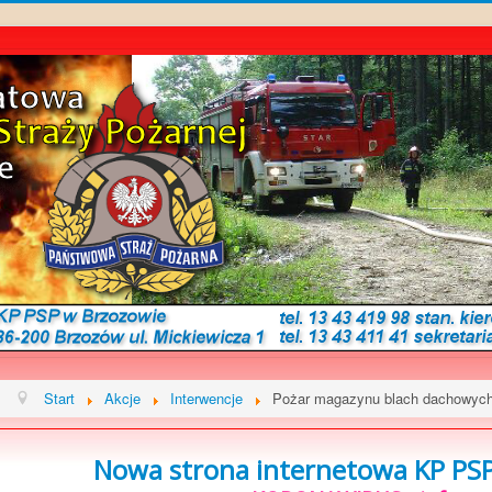
Start
Akcje
Interwencje
Pożar magazynu blach dachowych 
Nowa strona internetowa KP PSP 