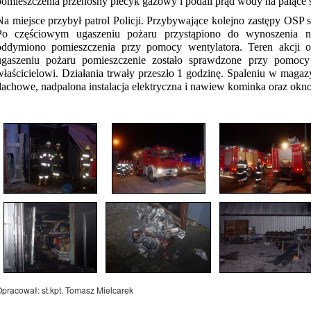
pomieszczenia przenośny piecyk gazowy i podali prąd wody na palące s
Na miejsce przybył patrol Policji. Przybywające kolejno zastępy OSP s
Po częściowym ugaszeniu pożaru przystąpiono do wynoszenia n
oddymiono pomieszczenia przy pomocy wentylatora. Teren akcji o
ugaszeniu pożaru pomieszczenie zostało sprawdzone przy pomocy
właścicielowi. Działania trwały przeszło 1 godzinę. Spaleniu w magaz
dachowe, nadpalona instalacja elektryczna i nawiew kominka oraz okno
pracował: st.kpt. Tomasz Mielcarek