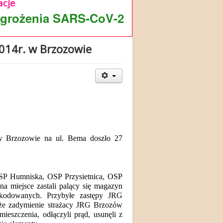
cje
agrożenia SARS-CoV-2
014r. w Brzozowie
 Brzozowie na ul. Bema doszło 27
OSP Humniska, OSP Przysietnica, OSP
a miejsce zastali palący się magazyn
szkodowanych. Przybyłe zastępy JRG
duże zadymienie strażacy JRG Brzozów
eszczenia, odłączyli prąd, usunęli z