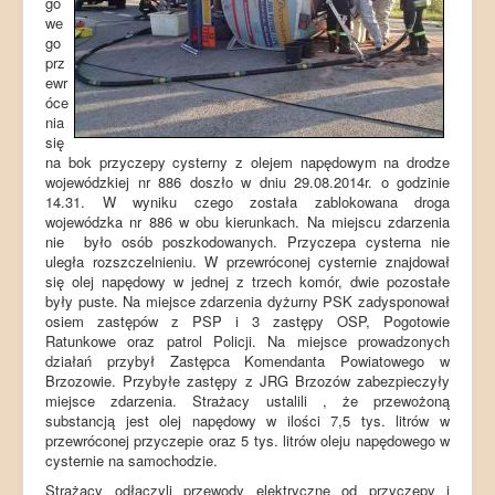
go
we
go
prz
ewr
óce
nia
się
na bok przyczepy cysterny z olejem napędowym na drodze
wojewódzkiej nr 886 doszło w dniu 29.08.2014r. o godzinie
14.31. W wyniku czego została zablokowana droga
wojewódzka nr 886 w obu kierunkach. Na miejscu zdarzenia
nie było osób poszkodowanych. Przyczepa cysterna nie
uległa rozszczelnieniu. W przewróconej cysternie znajdował
się olej napędowy w jednej z trzech komór, dwie pozostałe
były puste. Na miejsce zdarzenia dyżurny PSK zadysponował
osiem zastępów z PSP i 3 zastępy OSP, Pogotowie
Ratunkowe oraz patrol Policji. Na miejsce prowadzonych
działań przybył Zastępca Komendanta Powiatowego w
Brzozowie. Przybyłe zastępy z JRG Brzozów zabezpieczyły
miejsce zdarzenia. Strażacy ustalili , że przewożoną
substancją jest olej napędowy w ilości 7,5 tys. litrów w
przewróconej przyczepie oraz 5 tys. litrów oleju napędowego w
cysternie na samochodzie.
Strażacy odłączyli przewody elektryczne od przyczepy i