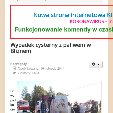
Nowa strona internetowa KP 
KORONAWIRUS - in
Funkcjonowanie komendy w czasi
Wypadek cysterny z paliwem w
Bliznem
Szczegóły
Opublikowano: 16 listopad 2014
Odsłony: 5651
Do
wy
pad
ku
dro