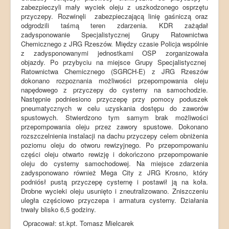
zabezpieczyli mały wyciek oleju z uszkodzonego osprzętu
przyczepy. Rozwinęli zabezpieczającą linię gaśniczą oraz
odgrodzili taśmą teren zdarzenia. KDR zażądał
zadysponowanie Specjalistycznej Grupy Ratownictwa
Chemicznego z JRG Rzeszów. Między czasie Policja wspólnie
z zadysponowanymi jednostkami OSP zorganizowała
objazdy. Po przybyciu na miejsce Grupy Specjalistycznej
Ratownictwa Chemicznego (SGRCH-E) z JRG Rzeszów
dokonano rozpoznania możliwości przepompowania oleju
napędowego z przyczepy do cysterny na samochodzie.
Następnie podniesiono przyczepę przy pomocy poduszek
pneumatycznych w celu uzyskania dostępu do zaworów
spustowych. Stwierdzono tym samym brak możliwości
przepompowania oleju przez zawory spustowe. Dokonano
rozszczelnienia instalacji na dachu przyczepy celem obniżenia
poziomu oleju do otworu rewizyjnego. Po przepompowaniu
części oleju otwarto rewizję i dokończono przepompowanie
oleju do cysterny samochodowej. Na miejsce zdarzenia
zadysponowano również Mega City z JRG Krosno, który
podniósł pustą przyczepę cysternę i postawił ją na koła.
Drobne wycieki oleju usunięto i zneutralizowano. Zniszczeniu
uległa częściowo przyczepa i armatura cysterny. Działania
trwały blisko 6,5 godziny.
Opracował: st.kpt. Tomasz Mielcarek