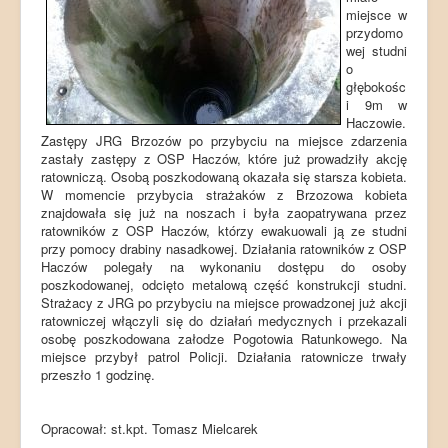
miejsce w
przydomo
wej studni
o
głębokośc
i 9m w
Haczowie.
Zastępy JRG Brzozów po przybyciu na miejsce zdarzenia
zastały zastępy z OSP Haczów, które już prowadziły akcję
ratowniczą. Osobą poszkodowaną okazała się starsza kobieta.
W momencie przybycia strażaków z Brzozowa kobieta
znajdowała się już na noszach i była zaopatrywana przez
ratowników z OSP Haczów, którzy ewakuowali ją ze studni
przy pomocy drabiny nasadkowej. Działania ratowników z OSP
Haczów polegały na wykonaniu dostępu do osoby
poszkodowanej, odcięto metalową część konstrukcji studni.
Strażacy z JRG po przybyciu na miejsce prowadzonej już akcji
ratowniczej włączyli się do działań medycznych i przekazali
osobę poszkodowana załodze Pogotowia Ratunkowego. Na
miejsce przybył patrol Policji. Działania ratownicze trwały
przeszło 1 godzinę.
Opracował: st.kpt. Tomasz Mielcarek