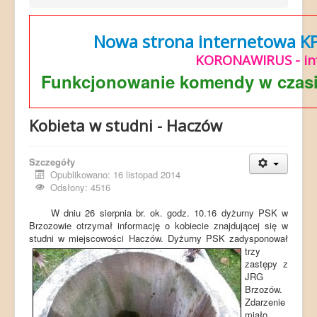
Nowa strona internetowa KP 
KORONAWIRUS - in
Funkcjonowanie komendy w czasi
Kobieta w studni - Haczów
Szczegóły
Opublikowano: 16 listopad 2014
Odsłony: 4516
W dniu 26 sierpnia br. ok. godz. 10.16 dyżurny PSK w
Brzozowie otrzymał informację o kobiecie znajdującej się w
studni w miejscowości Haczów.
Dyżurny PSK zadysponował
trzy
zastępy z
JRG
Brzozów.
Zdarzenie
miało