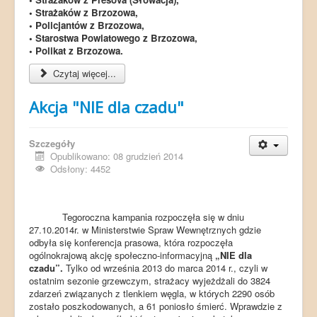
• Strażaków z Brzozowa,
• Policjantów z Brzozowa,
• Starostwa Powiatowego z Brzozowa,
• Polikat z Brzozowa.
Czytaj więcej...
Akcja "NIE dla czadu"
Szczegóły
Opublikowano: 08 grudzień 2014
Odsłony: 4452
Tegoroczna kampania
rozpoczęła się w dniu
27.10.2014r. w Ministerstwie Spraw Wewnętrznych gdzie
odbyła się konferencja prasowa, która rozpoczęła
ogólnokrajową akcję społeczno-informacyjną
„NIE dla
czadu”
.
Tylko od września 2013 do marca 2014 r., czyli w
ostatnim sezonie grzewczym, strażacy wyjeżdżali do 3824
zdarzeń związanych z tlenkiem węgla, w których 2290 osób
zostało poszkodowanych, a 61 poniosło śmierć. Wprawdzie z