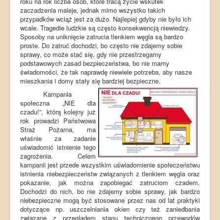
roku na rok liczba osób, które tracą życie wskutek
zaczadzenia maleje, jednak mimo wszystko takich
przypadków wciąż jest za dużo. Najlepiej gdyby nie było ich
wcale. Tragedie ludzkie są często konsekwencją niewiedzy.
Sposoby na uniknięcie zatrucia tlenkiem węgla są bardzo
proste. Do zatruć dochodzi, bo często nie zdajemy sobie
sprawy, co może stać się, gdy nie przestrzegamy
podstawowych zasad bezpieczeństwa, bo nie mamy
świadomości, że tak naprawdę niewiele potrzeba, aby nasze
mieszkania i domy stały się bardziej bezpieczne.
Kampania
społeczna „NIE dla
czadu!”, którą kolejny już
rok prowadzi Państwowa
Straż Pożarna, ma
właśnie za zadanie
uświadomić istnienie tego
zagrożenia. Celem
kampanii jest przede wszystkim uświadomienie społeczeństwu
istnienia niebezpieczeństw związanych z tlenkiem węgla oraz
pokazanie, jak można zapobiegać zatruciom czadem.
Dochodzi do nich, bo nie zdajemy sobie sprawy, jak bardzo
niebezpieczne mogą być stosowane przez nas od lat praktyki
dotyczące np. uszczelniania okien czy też zaniedbania
związane z przeglądem stanu technicznego przewodów