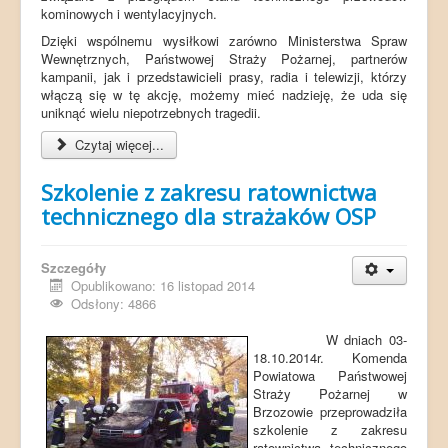
kominowych i wentylacyjnych.
Dzięki wspólnemu wysiłkowi zarówno Ministerstwa Spraw
Wewnętrznych, Państwowej Straży Pożarnej, partnerów
kampanii, jak i przedstawicieli prasy, radia i telewizji, którzy
włączą się w tę akcję, możemy mieć nadzieję, że uda się
uniknąć wielu niepotrzebnych tragedii.
Czytaj więcej...
Szkolenie z zakresu ratownictwa
technicznego dla strażaków OSP
Szczegóły
Opublikowano: 16 listopad 2014
Odsłony: 4866
W dniach 03-
18.10.2014r. Komenda
Powiatowa Państwowej
Straży Pożarnej w
Brzozowie przeprowadziła
szkolenie z zakresu
ratownictwa technicznego