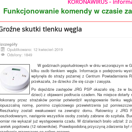
KORONAWIRUS - informa
Funkcjonowanie komendy w czasie z
Groźne skutki tlenku węgla
Szczegóły
Opublikowano: 12 kwiecień 2019
Odsłony: 1849
W godzinach popołudniowych w dniu wczorajszym w Grab
kilku osób tlenkiem węgla. Informacja o podejrzeniu w
wpłynęła do straży pożarnej z Centrum Powiadamiania 
przekazała, że dziecko źle się czuje i zasypia.
Po dojeździe zastępów JRG PSP okazało się, że w bu
dzieci) z objawami podtrucia czadem. Na miejsce dotarły
Dokonany przez strażaków pomiar potwierdził występowanie tlenku węgl
dopuszcalną normę, pomimo częściowego przewietrzenia już pomieszczeń
Mieszkańcy zostali ewakuowani na zewnątrz domu. Ratownicy z JRG 
poszkodowanym, następnie wszystkie osoby zostały zabrane do szpitala. Bu
pomiar nie wykazał już występowania czadu. W działaniach brało udział: 2 
karetek pogotowia (12 ratowników). Prawdopodobną przyczyną zdarzenia był
urządzenia grzewczego na paliwo gazowe.