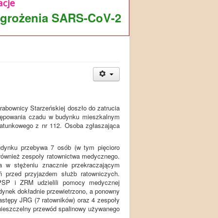
cje
agrożenia SARS-CoV-2
ownicy Starzeńskiej doszło do zatrucia
ystępowania czadu w budynku mieszkalnym
Ratunkowego z nr 112. Osoba zgłaszająca
dynku przebywa 7 osób (w tym pięcioro
 również zespoły ratownictwa medycznego.
a w stężeniu znacznie przekraczającym
 przed przyjazdem służb ratowniczych.
PSP i ZRM udzielili pomocy medycznej
dynek dokładnie przewietrzono, a ponowny
zastępy JRG (7 ratowników) oraz 4 zespoły
 nieszczelny przewód spalinowy używanego