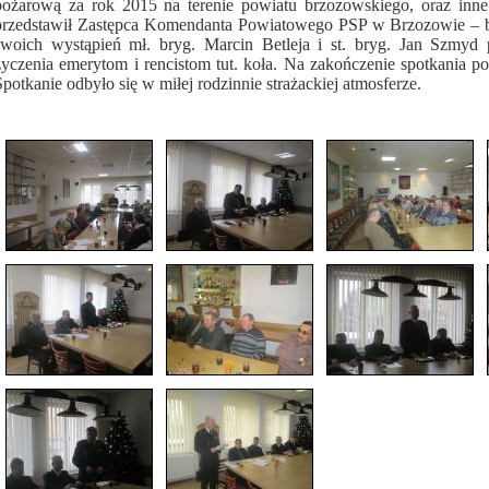
pożarową za rok 2015 na terenie powiatu brzozowskiego, oraz inne
przedstawił Zastępca Komendanta Powiatowego PSP w Brzozowie – 
swoich wystąpień mł. bryg. Marcin Betleja i st. bryg. Jan Szmyd 
życzenia emerytom i rencistom tut. koła. Na zakończenie spotkania p
Spotkanie odbyło się w miłej rodzinnie strażackiej atmosferze.