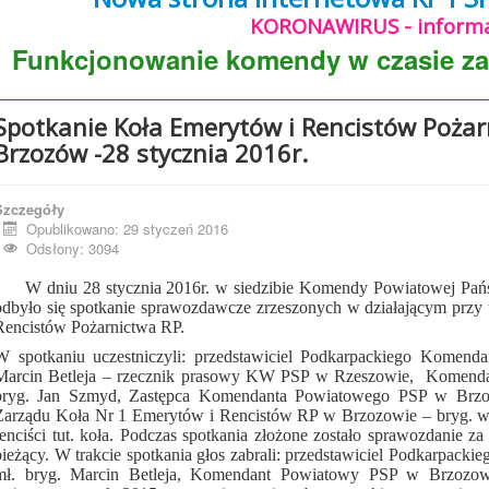
KORONAWIRUS - informa
Funkcjonowanie komendy w czasie z
Spotkanie Koła Emerytów i Rencistów Pożar
Brzozów -28 stycznia 2016r.
Szczegóły
Opublikowano: 29 styczeń 2016
Odsłony: 3094
W dniu 28 stycznia 2016r. w siedzibie Komendy Powiatowej Pańs
odbyło się spotkanie sprawozdawcze zrzeszonych w działającym przy
Rencistów Pożarnictwa RP.
W spotkaniu uczestniczyli: przedstawiciel Podkarpackiego Komen
Marcin Betleja – rzecznik prasowy KW PSP w Rzeszowie, Komenda
bryg. Jan Szmyd, Zastępca Komendanta Powiatowego PSP w Brzoz
Zarządu Koła Nr 1 Emerytów i Rencistów RP w Brzozowie – bryg. w 
renciści tut. koła. Podczas spotkania złożone zostało sprawozdanie z
bieżący. W trakcie spotkania głos zabrali: przedstawiciel Podkarpa
mł. bryg. Marcin Betleja, Komendant Powiatowy PSP w Brzozowi