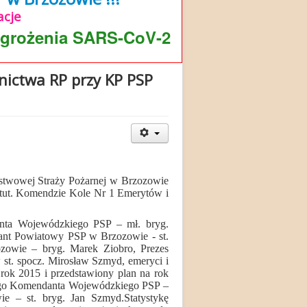
cje
agrożenia SARS-CoV-2
nictwa RP przy KP PSP
twowej Straży Pożarnej w Brzozowie
 tut. Komendzie Kole Nr 1 Emerytów i
danta Wojewódzkiego PSP – mł. bryg.
nt Powiatowy PSP w Brzozowie - st.
owie – bryg. Marek Ziobro, Prezes
st. spocz. Mirosław Szmyd, emeryci i
a rok 2015 i przedstawiony plan na rok
ckiego Komendanta Wojewódzkiego PSP –
e – st. bryg. Jan Szmyd.Statystykę